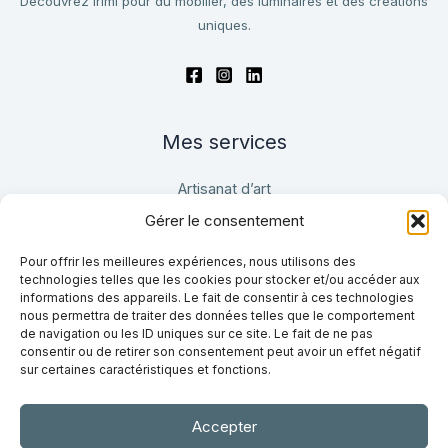
Découvrez irimi pour du mobilier, des luminaires et des créations
uniques.
Mes services
Artisanat d’art
Design
Gérer le consentement
Conception sur mesure
Pour offrir les meilleures expériences, nous utilisons des
technologies telles que les cookies pour stocker et/ou accéder aux
informations des appareils. Le fait de consentir à ces technologies
En savoir plus
nous permettra de traiter des données telles que le comportement
de navigation ou les ID uniques sur ce site. Le fait de ne pas
À propos de moi
consentir ou de retirer son consentement peut avoir un effet négatif
sur certaines caractéristiques et fonctions.
Mes dernières réalisations
Où voir mon travail ?
Me contacter
Accepter