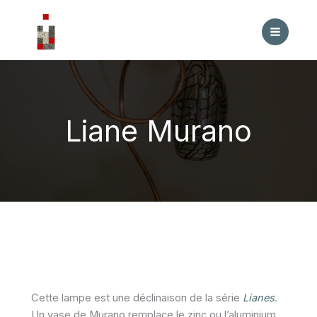
Aller
au
contenu
Liane Murano
Cette lampe est une déclinaison de la série
Lianes
.
Un vase de Murano remplace le zinc ou l’aluminium