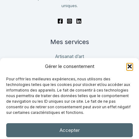
uniques.
Mes services
Artisanat d’art
Design
Gérer le consentement
Conception sur mesure
Pour offrir les meilleures expériences, nous utilisons des
technologies telles que les cookies pour stocker et/ou accéder aux
informations des appareils. Le fait de consentir à ces technologies
En savoir plus
nous permettra de traiter des données telles que le comportement
de navigation ou les ID uniques sur ce site. Le fait de ne pas
À propos de moi
consentir ou de retirer son consentement peut avoir un effet négatif
sur certaines caractéristiques et fonctions.
Mes dernières réalisations
Où voir mon travail ?
Me contacter
Accepter